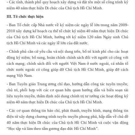
- Các tỉnh, thành phố quy hoạch xây dựng và đặt tên một số công trình kỷ
niệm 40 năm thực hiện Di chúc của Chủ tịch Hồ Chí Minh.
III. Tổ chức thực hiện
- Ban Tổ chức cấp Nhà nước về kỷ niệm các ngày lễ lớn trong năm 2009-
2010 xây dựng kế hoạch cụ thể tổ chức kỷ niệm 40 năm thực hiện Di chúc
của Chủ tịch Hồ Chí Minh, hướng tới kỷ niệm 120 năm Ngày sinh Chủ
tịch Hồ Chí Minh và các ngày lễ lớn của đất nước.
- Chính phủ căn cứ yêu cầu và nội dung trên, bố trí kinh phí cho các hoạt
động kỷ niệm; bổ sung, hoàn chỉnh chính sách đối với người có công với
cách mạng; chính sách đối với người Việt Nam ở nước ngoài, cá nhân tổ
chức nước ngoài có công giúp đỡ Chủ tịch Hồ Chí Minh, giúp đỡ cách
mạng Việt Nam.
- Ban Tuyên giáo Trung ương chỉ đạo, hướng dẫn công tác tuyên truyền;
chủ trì, phối hợp với các cơ quan hữu quan hướng dẫn và biên soạn tài
liệu tuyên truyền, thẩm định nội dung chính trị tư tưởng các hoạt động kỷ
niệm 40 năm thực hiện Di chúc của Chủ tịch Hồ Chí Minh.
- Các cơ quan thông tin báo chí, phát thanh, truyền hình, mạng thông tin
điện tử xây dựng chương trình tuyên truyền phong phú, hấp dẫn về chủ đề
40 năm thực hiện Di chúc của Chủ tịch Hồ Chí Minh và cuộc vận động
“Học tập và làm theo tấm gương đạo đức Hồ Chí Minh”.