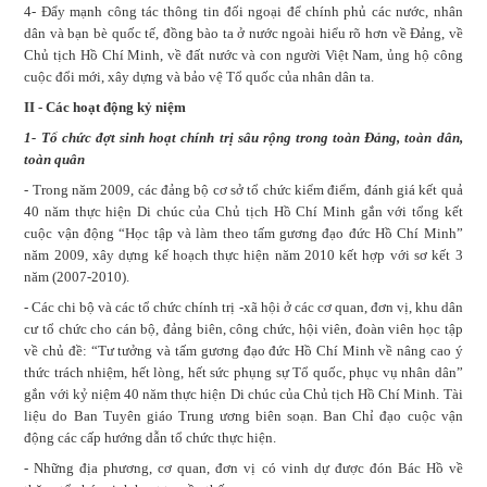
4- Đẩy mạnh công tác thông tin đối ngoại để chính phủ các nước, nhân
dân và bạn bè quốc tế, đồng bào ta ở nước ngoài hiểu rõ hơn về Đảng, về
Chủ tịch Hồ Chí Minh, về đất nước và con người Việt Nam, ủng hộ công
cuộc đổi mới, xây dựng và bảo vệ Tổ quốc của nhân dân ta.
II - Các hoạt động kỷ niệm
1- Tổ chức đợt sinh hoạt chính trị sâu rộng trong toàn Đảng, toàn dân,
toàn quân
- Trong năm 2009, các đảng bộ cơ sở tổ chức kiểm điểm, đánh giá kết quả
40 năm thực hiện Di chúc của Chủ tịch Hồ Chí Minh gắn với tổng kết
cuộc vận động “Học tập và làm theo tấm gương đạo đức Hồ Chí Minh”
năm 2009, xây dựng kế hoạch thực hiện năm 2010 kết hợp với sơ kết 3
năm (2007-2010).
- Các chi bộ và các tổ chức chính trị -xã hội ở các cơ quan, đơn vị, khu dân
cư tổ chức cho cán bộ, đảng biên, công chức, hội viên, đoàn viên học tập
về chủ đề: “Tư tưởng và tấm gương đạo đức Hồ Chí Minh về nâng cao ý
thức trách nhiệm, hết lòng, hết sức phụng sự Tổ quốc, phục vụ nhân dân”
gắn với kỷ niệm 40 năm thực hiện Di chúc của Chủ tịch Hồ Chí Minh. Tài
liệu do Ban Tuyên giáo Trung ương biên soạn. Ban Chỉ đạo cuộc vận
động các cấp hướng dẫn tổ chức thực hiện.
- Những địa phương, cơ quan, đơn vị có vinh dự được đón Bác Hồ về