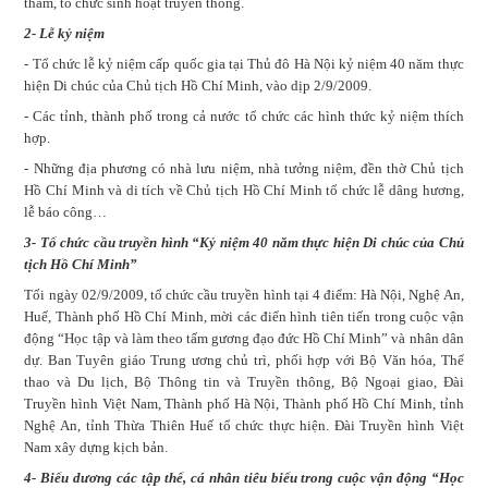
thăm, tổ chức sinh hoạt truyền thống.
2- Lễ kỷ niệm
- Tổ chức lễ kỷ niệm cấp quốc gia tại Thủ đô Hà Nội kỷ niệm 40 năm thực
hiện Di chúc của Chủ tịch Hồ Chí Minh, vào dịp 2/9/2009.
- Các tỉnh, thành phố trong cả nước tổ chức các hình thức kỷ niệm thích
hợp.
- Những địa phương có nhà lưu niệm, nhà tưởng niệm, đền thờ Chủ tịch
Hồ Chí Minh và di tích về Chủ tịch Hồ Chí Minh tổ chức lễ dâng hương,
lễ báo công…
3- Tổ chức cầu truyền hình “Kỷ niệm 40 năm thực hiện Di chúc của Chủ
tịch Hồ Chí Minh”
Tối ngày 02/9/2009, tổ chức cầu truyền hình tại 4 điểm: Hà Nội, Nghệ An,
Huế, Thành phố Hồ Chí Minh, mời các điển hình tiên tiến trong cuộc vận
động “Học tập và làm theo tấm gương đạo đức Hồ Chí Minh” và nhân dân
dự. Ban Tuyên giáo Trung ương chủ trì, phối hợp với Bộ Văn hóa, Thể
thao và Du lịch, Bộ Thông tin và Truyền thông, Bộ Ngoại giao, Đài
Truyền hình Việt Nam, Thành phố Hà Nội, Thành phố Hồ Chí Minh, tỉnh
Nghệ An, tỉnh Thừa Thiên Huế tổ chức thực hiện. Đài Truyền hình Việt
Nam xây dựng kịch bản.
4- Biểu dương các tập thể, cá nhân tiêu biểu trong cuộc vận động “Học