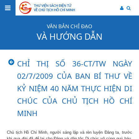
VĂN BẢN CHỈ ĐẠO
VÀ HƯỚNG DẪN
CHỈ THỊ SỐ 36-CT/TW NGÀY
02/7/2009 CỦA BAN BÍ THƯ VỀ
KỶ NIỆM 40 NĂM THỰC HIỆN DI
CHÚC CỦA CHỦ TỊCH HỒ CHÍ
MINH
Chủ tịch Hồ Chí Minh, người sáng lập và rèn luyện Đảng ta, trước
khi qua đời đã để lại cho Đảng và dân tộc Di chúc vô cùng quý báu.