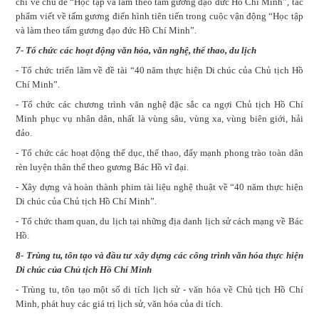
chí về chủ đề “Học tập và làm theo tấm gương đạo đức Hồ Chí Minh”, tác
phẩm viết về tấm gương điển hình tiên tiến trong cuộc vận động “Học tập
và làm theo tấm gương đạo đức Hồ Chí Minh”.
7- Tổ chức các hoạt động văn hóa, văn nghệ, thể thao, du lịch
- Tổ chức triển lãm về đề tài “40 năm thực hiện Di chúc của Chủ tịch Hồ
Chí Minh”.
- Tổ chức các chương trình văn nghệ đặc sắc ca ngợi Chủ tịch Hồ Chí
Minh phục vụ nhân dân, nhất là vùng sâu, vùng xa, vùng biên giới, hải
đảo.
- Tổ chức các hoạt động thể dục, thể thao, đẩy mạnh phong trào toàn dân
rèn luyện thân thể theo gương Bác Hồ vĩ đại.
- Xây dựng và hoàn thành phim tài liệu nghệ thuật về “40 năm thực hiện
Di chúc của Chủ tịch Hồ Chí Minh”.
- Tổ chức tham quan, du lịch tại những địa danh lịch sử cách mạng về Bác
Hồ.
8- Trùng tu, tôn tạo và đầu tư xây dựng các công trình văn hóa thực hiện
Di chúc của Chủ tịch Hồ Chí Minh
- Trùng tu, tôn tạo một số di tích lịch sử - văn hóa về Chủ tịch Hồ Chí
Minh, phát huy các giá trị lịch sử, văn hóa của di tích.