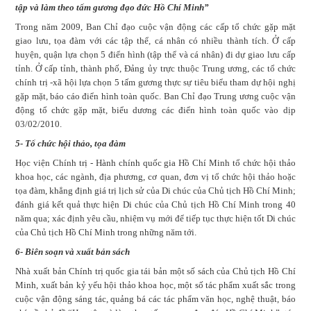
tập và làm theo tấm gương đạo đức Hồ Chí Minh”
Trong năm 2009, Ban Chỉ đạo cuộc vận động các cấp tổ chức gặp mặt
giao lưu, tọa đàm với các tập thể, cá nhân có nhiều thành tích. Ở cấp
huyện, quận lựa chọn 5 điển hình (tập thể và cá nhân) đi dự giao lưu cấp
tỉnh. Ở cấp tỉnh, thành phố, Đảng ủy trực thuộc Trung ương, các tổ chức
chính trị -xã hội lựa chọn 5 tấm gương thực sự tiêu biểu tham dự hội nghị
gặp mặt, báo cáo điển hình toàn quốc. Ban Chỉ đạo Trung ương cuộc vận
động tổ chức gặp mặt, biểu dương các điển hình toàn quốc vào dịp
03/02/2010.
5- Tổ chức hội thảo, tọa đàm
Học viện Chính trị - Hành chính quốc gia Hồ Chí Minh tổ chức hội thảo
khoa học, các ngành, địa phương, cơ quan, đơn vị tổ chức hội thảo hoặc
tọa đàm, khẳng định giá trị lịch sử của Di chúc của Chủ tịch Hồ Chí Minh;
đánh giá kết quả thực hiện Di chúc của Chủ tịch Hồ Chí Minh trong 40
năm qua; xác định yêu cầu, nhiệm vụ mới để tiếp tục thực hiện tốt Di chúc
của Chủ tịch Hồ Chí Minh trong những năm tới.
6- Biên soạn và xuất bản sách
Nhà xuất bản Chính trị quốc gia tái bản một số sách của Chủ tịch Hồ Chí
Minh, xuất bản kỷ yếu hội thảo khoa học, một số tác phẩm xuất sắc trong
cuộc vận động sáng tác, quảng bá các tác phẩm văn học, nghệ thuật, báo