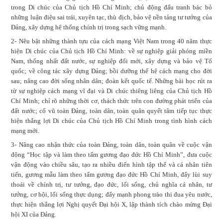
trong Di chúc của Chủ tịch Hồ Chí Minh; chủ động đấu tranh bác bỏ
những luận điệu sai trái, xuyên tạc, thù địch, bảo vệ nền tảng tư tưởng của
Đảng, xây dựng hệ thống chính trị trong sạch vững mạnh.
2- Nêu bật những thành tựu của cách mạng Việt Nam trong 40 năm thực
hiện Di chúc của Chủ tịch Hồ Chí Minh: về sự nghiệp giải phóng miền
Nam, thống nhất đất nước, sự nghiệp đổi mới, xây dựng và bảo vệ Tổ
quốc; về công tác xây dựng Đảng; bồi dưỡng thế hệ cách mạng cho đời
sau; nâng cao đời sống nhân dân; đoàn kết quốc tế. Những bài học rút ra
từ sự nghiệp cách mạng vĩ đại và Di chúc thiêng liêng của Chủ tịch Hồ
Chí Minh; chỉ rõ những thời cơ, thách thức trên con đường phát triển của
đất nước; cổ vũ toàn Đảng, toàn dân, toàn quân quyết tâm tiếp tục thực
hiện thắng lợi Di chúc của Chủ tịch Hồ Chí Minh trong tình hình cách
mạng mới.
3- Nâng cao nhận thức của toàn Đảng, toàn dân, toàn quân về cuộc vận
động “Học tập và làm theo tấm gương đạo đức Hồ Chí Minh”, đưa cuộc
vận động vào chiều sâu, tạo ra nhiều điển hình tập thể và cá nhân tiên
tiến, gương mẫu làm theo tấm gương đạo đức Hồ Chí Minh, đẩy lùi suy
thoái về chính trị, tư tưởng, đạo đức, lối sống, chủ nghĩa cá nhân, tư
tưởng, cơ hội, lối sống thực dụng; đẩy mạnh phong trào thi đua yêu nước,
thực hiện thắng lợi Nghị quyết Đại hội X, lập thành tích chào mừng Đại
hội XI của Đảng.