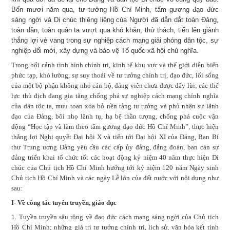
Bốn mươi năm qua, tư tưởng Hồ Chí Minh, tấm gương đạo đức
sáng ngời và Di chúc thiêng liêng của Người đã dẫn dắt toàn Đảng,
toàn dân, toàn quân ta vượt qua khó khăn, thử thách, tiến lên giành
thắng lợi vẻ vang trong sự nghiệp cách mạng giải phóng dân tộc, sự
nghiệp đổi mới, xây dựng và bảo vệ Tổ quốc xã hội chủ nghĩa.
Trong bối cảnh tình hình chính trị, kinh tế khu vực và thế giới diễn biến
phức tạp, khó lường, sự suy thoái về tư tưởng chính trị, đạo đức, lối sống
của một bộ phận không nhỏ cán bộ, đảng viên chưa được đẩy lùi; các thế
lực thù địch đang gia tăng chống phá sự nghiệp cách mạng chính nghĩa
của dân tộc ta, mưu toan xóa bỏ nền tảng tư tưởng và phủ nhận sự lãnh
đạo của Đảng, bôi nhọ lãnh tụ, hạ bệ thần tượng, chống phá cuộc vận
động “Học tập và làm theo tấm gương đạo đức Hồ Chí Minh”, thực hiện
thắng lợi Nghị quyết Đại hội X và tiến tới Đại hội XI của Đảng, Ban Bí
thư Trung ương Đảng yêu cầu các cấp ủy đảng, đảng đoàn, ban cán sự
đảng triển khai tổ chức tốt các hoạt động kỷ niệm 40 năm thực hiện Di
chúc của Chủ tịch Hồ Chí Minh hướng tới kỷ niệm 120 năm Ngày sinh
Chủ tịch Hồ Chí Minh và các ngày Lễ lớn của đất nước với nội dung như
sau:
I- Về công tác tuyên truyền, giáo dục
1. Tuyền truyền sâu rộng về đạo đức cách mạng sáng ngời của Chủ tịch
Hồ Chí Minh; những giá trị tư tưởng chính trị, lịch sử, văn hóa kết tinh