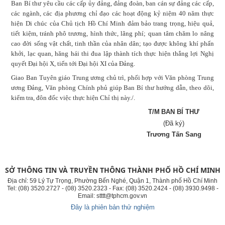
Ban Bí thư yêu cầu các cấp ủy đảng, đảng đoàn, ban cán sự đảng các cấp,
các ngành, các địa phương chỉ đạo các hoạt động kỷ niệm 40 năm thực
hiện Di chúc của Chủ tịch Hồ Chí Minh đảm bảo trang trọng, hiệu quả,
tiết kiệm, tránh phô trương, hình thức, lãng phí; quan tâm chăm lo nâng
cao đời sống vật chất, tinh thần của nhân dân; tạo được không khí phấn
khởi, lạc quan, hăng hái thi đua lập thành tích thực hiện thắng lợi Nghị
quyết Đại hội X, tiến tới Đại hội XI của Đảng.
Giao Ban Tuyên giáo Trung ương chủ trì, phối hợp với Văn phòng Trung
ương Đảng, Văn phòng Chính phủ giúp Ban Bí thư hướng dẫn, theo dõi,
kiểm tra, đôn đốc việc thực hiện Chỉ thị này./.
T
/M
BAN BÍ THƯ
(Đã ký)
Trương Tấn Sang
SỞ THÔNG TIN VÀ TRUYỀN THÔNG THÀNH PHỐ HỒ CHÍ MINH
Địa chỉ: 59 Lý Tự Trọng, Phường Bến Nghé, Quận 1, Thành phố Hồ Chí Minh
Tel: (08) 3520.2727 - (08) 3520.2323 - Fax: (08) 3520.2424 - (08) 3930.9498 -
Email: stttt@tphcm.gov.vn
Đây là phiên bản thử nghiệm