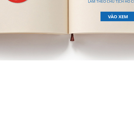
LÀM THEO CHỦ TỊCH HỒ C
VÀO XEM