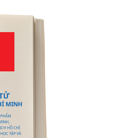
 TỬ
HÍ MINH
C PHẨM
MINH,
ỊCH HỒ CHÍ
HỌC TẬP VÀ