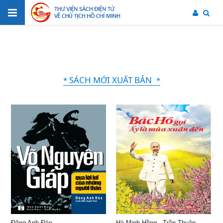
SÁCH MỚI XUẤT BẢN
*
*
Đặng Anh Đào
Hà Minh Hồng - Trần Thuận