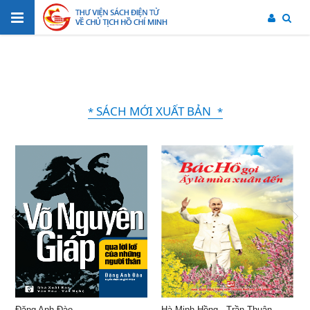
SÁCH MỚI XUẤT BẢN
*
*
Đặng Anh Đào
Hà Minh Hồng - Trần Thuận