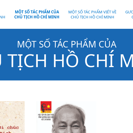
MỘT SỐ TÁC PHẨM CỦA
MỘT SỐ TÁC PHẨM VIẾT VỀ
GƯƠ
MỘT SỐ TÁC PHẨM CỦA
 TỊCH HỒ CHÍ 